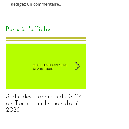
Rédigez un commentaire...
Posts à l'affiche
Sortie des plannings du GEM
Sortie du plann
de Tours pour le mois d'août
pour le mois ao
2026