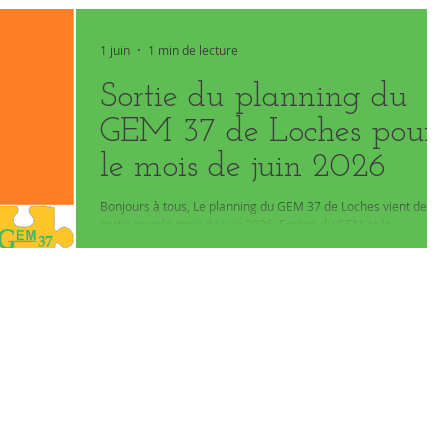
webmaster
1 juin
1 min de lecture
Sortie du planning du
GEM 37 de Loches pour
le mois de juin 2026
Bonjours à tous, Le planning du GEM 37 de Loches vient de
sortir pour le mois de juin 2026. Equipe du GEM et le
webmaster,