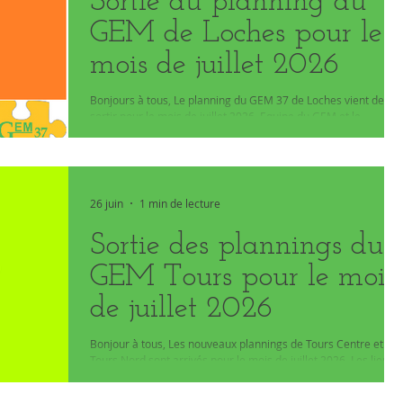
Sortie du planning du
GEM de Loches pour le
mois de juillet 2026
Bonjours à tous, Le planning du GEM 37 de Loches vient de
sortir pour le mois de juillet 2026. Equipe du GEM et le
webmaster,
26 juin
1 min de lecture
Sortie des plannings du
GEM Tours pour le mois
de juillet 2026
Bonjour à tous, Les nouveaux plannings de Tours Centre et
Tours Nord sont arrivés pour le mois de juillet 2026. Les liens
de téléchargement sont : Tours Nord est ici ou en pièce jointe
Tours Centre est ici ou en pièce jointe L'équipe du GEM 37 et le