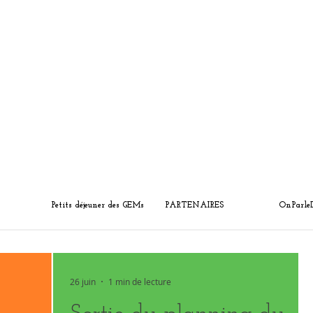
Petits déjeuner des GEMs
PARTENAIRES
OnParle
26 juin
1 min de lecture