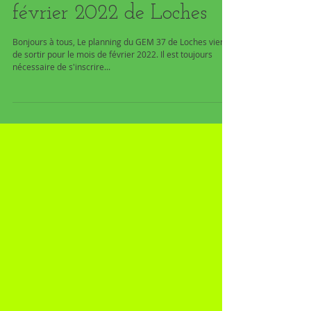
Sortie du planning de
février 2022 de Loches
Bonjours à tous, Le planning du GEM 37 de Loches vient
de sortir pour le mois de février 2022. Il est toujours
nécessaire de s'inscrire...