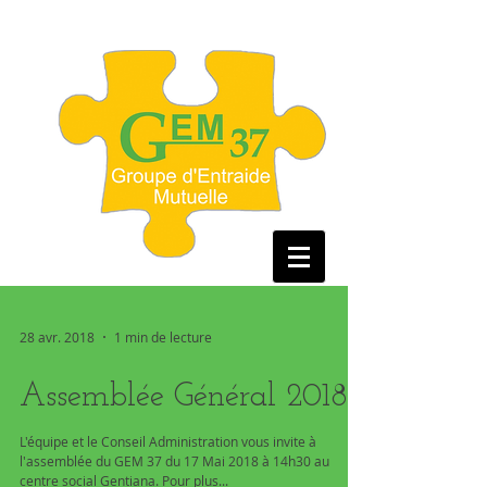
28 avr. 2018
1 min de lecture
Assemblée Général 2018
L'équipe et le Conseil Administration vous invite à
l'assemblée du GEM 37 du 17 Mai 2018 à 14h30 au
centre social Gentiana. Pour plus...