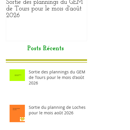
Sortie des plannings du GEM
Sortie du plann
de Tours pour le mois d'août
pour le mois ao
2026
Posts Récents
Sortie des plannings du GEM
de Tours pour le mois d'août
2026
Sortie du planning de Loches
pour le mois août 2026