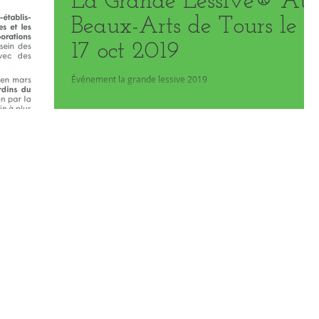
La Grande Lessive® Au
Beaux-Arts de Tours le
17 oct 2019
Événement la grande lessive 2019