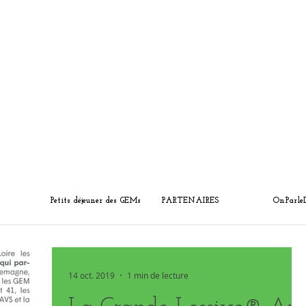
Petits déjeuner des GEMs
PARTENAIRES
OnParle
14 oct. 2019
1 min de lecture