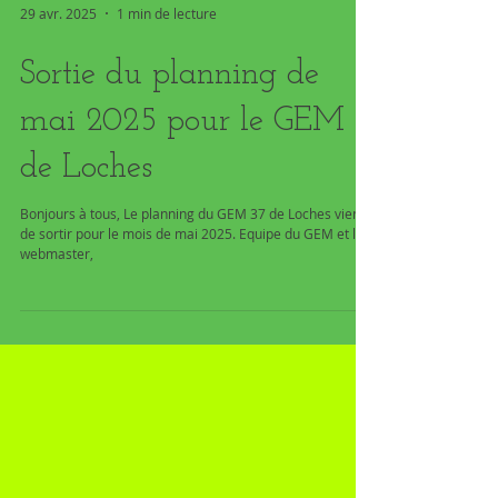
29 avr. 2025
1 min de lecture
Sortie du planning de
mai 2025 pour le GEM
de Loches
Bonjours à tous, Le planning du GEM 37 de Loches vient
de sortir pour le mois de mai 2025. Equipe du GEM et le
webmaster,