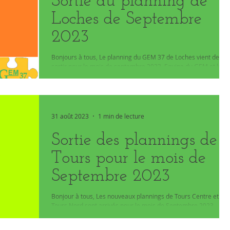
Sortie du planning de
Loches de Septembre
2023
Bonjours à tous, Le planning du GEM 37 de Loches vient de
sortir pour le mois de septembre 2023. Equipe du GEM et le
webmaster,
31 août 2023
1 min de lecture
Sortie des plannings de
Tours pour le mois de
Septembre 2023
Bonjour à tous, Les nouveaux plannings de Tours Centre et
Tours Nord sont arrivés pour le mois de Septembre 2023.
N'hésitez pas à nous...