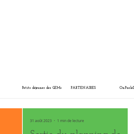
Petits déjeuner des GEMs
PARTENAIRES
OnParle
31 août 2023
1 min de lecture