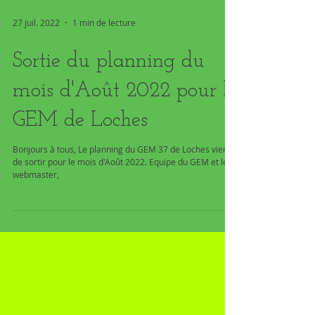
27 juil. 2022
1 min de lecture
Sortie du planning du
mois d'Août 2022 pour le
GEM de Loches
Bonjours à tous, Le planning du GEM 37 de Loches vient
de sortir pour le mois d'Août 2022. Equipe du GEM et le
webmaster,