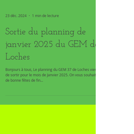
23 déc. 2024
1 min de lecture
Sortie du planning de
janvier 2025 du GEM de
Loches
Bonjours à tous, Le planning du GEM 37 de Loches vient
de sortir pour le mois de Janvier 2025. On vous souhaite
de bonne fêtes de fin...