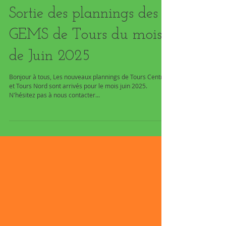
26 mai 2025
1 min de lecture
Sortie des plannings des
GEMS de Tours du mois
de Juin 2025
Bonjour à tous, Les nouveaux plannings de Tours Centre
et Tours Nord sont arrivés pour le mois juin 2025.
N'hésitez pas à nous contacter...