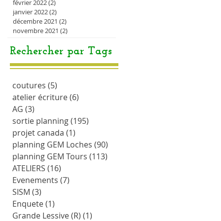
février 2022
(2)
2 posts
janvier 2022
(2)
2 posts
décembre 2021
(2)
2 posts
novembre 2021
(2)
2 posts
Rechercher par Tags
coutures
(5)
5 posts
atelier écriture
(6)
6 posts
AG
(3)
3 posts
sortie planning
(195)
195 posts
projet canada
(1)
1 post
planning GEM Loches
(90)
90 posts
planning GEM Tours
(113)
113 posts
ATELIERS
(16)
16 posts
Evenements
(7)
7 posts
SISM
(3)
3 posts
Enquete
(1)
1 post
Grande Lessive (R)
(1)
1 post