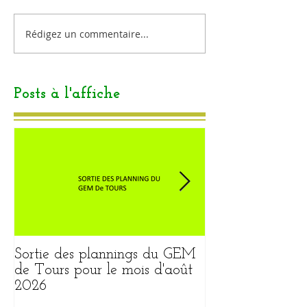
Rédigez un commentaire...
Posts à l'affiche
Sortie des plannings du GEM
Sortie du plann
de Tours pour le mois d'août
pour le mois ao
2026