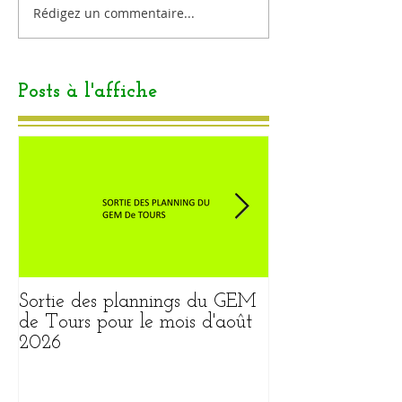
Rédigez un commentaire...
Posts à l'affiche
Sortie des plannings du GEM
Sortie du plann
de Tours pour le mois d'août
pour le mois ao
2026