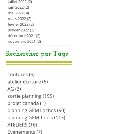
juillet 2022
(2)
2 posts
juin 2022
(2)
2 posts
mai 2022
(4)
4 posts
mars 2022
(2)
2 posts
février 2022
(2)
2 posts
janvier 2022
(2)
2 posts
décembre 2021
(2)
2 posts
novembre 2021
(2)
2 posts
Rechercher par Tags
coutures
(5)
5 posts
atelier écriture
(6)
6 posts
AG
(3)
3 posts
sortie planning
(195)
195 posts
projet canada
(1)
1 post
planning GEM Loches
(90)
90 posts
planning GEM Tours
(113)
113 posts
ATELIERS
(16)
16 posts
Evenements
(7)
7 posts