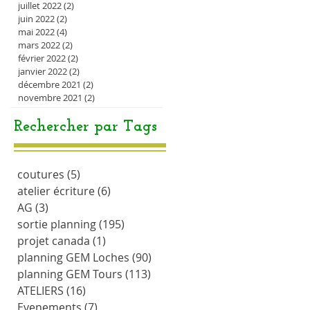
juillet 2022
(2)
2 posts
juin 2022
(2)
2 posts
mai 2022
(4)
4 posts
mars 2022
(2)
2 posts
février 2022
(2)
2 posts
janvier 2022
(2)
2 posts
décembre 2021
(2)
2 posts
novembre 2021
(2)
2 posts
Rechercher par Tags
coutures
(5)
5 posts
atelier écriture
(6)
6 posts
AG
(3)
3 posts
sortie planning
(195)
195 posts
projet canada
(1)
1 post
planning GEM Loches
(90)
90 posts
planning GEM Tours
(113)
113 posts
ATELIERS
(16)
16 posts
Evenements
(7)
7 posts