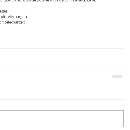
u GEM 37 sont sortie pour le mois de 
SEPTEMBRE 2016.
page)
roit télécharger)
oit télécharger)