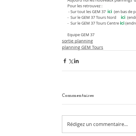
Aujourd'hui les nouveaux plannings  d
Pour les retrouvez :
 - Sur tout les GEM 37 
 ici
  (en bas de 
-  Sur le GEM 37 Tours Nord   
  ici
  (end
-  Sur le GEM 37 Tours Centre 
ici
 (endr
Equipe GEM 37
sortie planning
planning GEM Tours
Commentaires
Rédigez un commentaire...