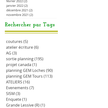
février 2022
(2)
2 posts
janvier 2022
(2)
2 posts
décembre 2021
(2)
2 posts
novembre 2021
(2)
2 posts
Rechercher par Tags
coutures
(5)
5 posts
atelier écriture
(6)
6 posts
AG
(3)
3 posts
sortie planning
(195)
195 posts
projet canada
(1)
1 post
planning GEM Loches
(90)
90 posts
planning GEM Tours
(113)
113 posts
ATELIERS
(16)
16 posts
Evenements
(7)
7 posts
SISM
(3)
3 posts
Enquete
(1)
1 post
Grande Lessive (R)
(1)
1 post