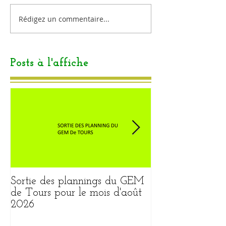
Rédigez un commentaire...
Posts à l'affiche
Sortie des plannings du GEM
Sortie du plann
de Tours pour le mois d'août
pour le mois ao
2026