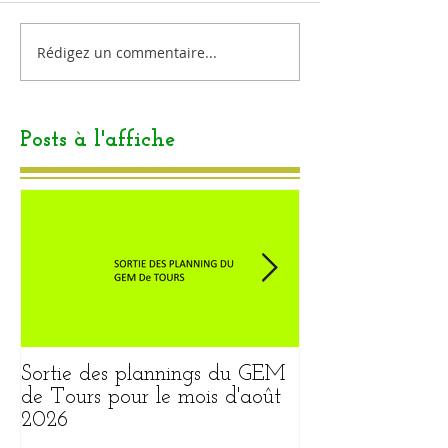
Rédigez un commentaire...
Posts à l'affiche
Sortie des plannings du GEM
Sortie du plann
de Tours pour le mois d'août
pour le mois ao
2026