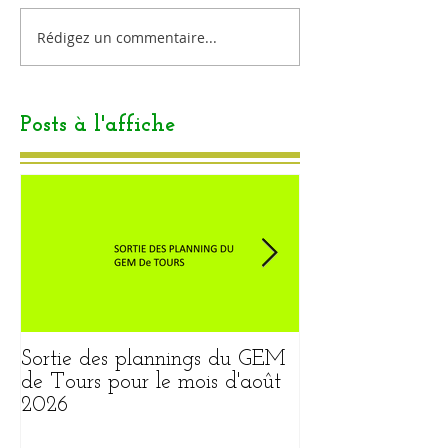
Rédigez un commentaire...
Posts à l'affiche
Sortie des plannings du GEM
Sortie du plann
de Tours pour le mois d'août
pour le mois ao
2026