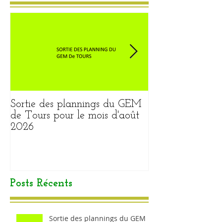
Sortie des plannings du GEM
Sortie du plann
de Tours pour le mois d'août
pour le mois ao
2026
Posts Récents
Sortie des plannings du GEM