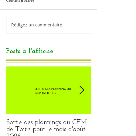
Commentaires
Rédigez un commentaire...
Posts à l'affiche
Sortie des plannings du GEM
Sortie du plann
de Tours pour le mois d'août
pour le mois ao