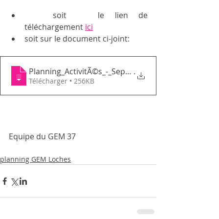
	soit   le lien de 
téléchargement 
ici
soit sur le document ci-joint: 
Planning_ActivitÃ©s_-_Septembre_2020_(RÃ
.
Télécharger • 256KB
Equipe du GEM 37
planning GEM Loches