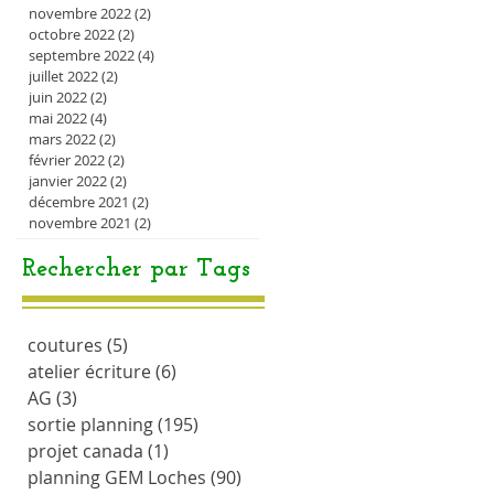
novembre 2022
(2)
2 posts
octobre 2022
(2)
2 posts
septembre 2022
(4)
4 posts
juillet 2022
(2)
2 posts
juin 2022
(2)
2 posts
mai 2022
(4)
4 posts
mars 2022
(2)
2 posts
février 2022
(2)
2 posts
janvier 2022
(2)
2 posts
décembre 2021
(2)
2 posts
novembre 2021
(2)
2 posts
Rechercher par Tags
coutures
(5)
5 posts
atelier écriture
(6)
6 posts
AG
(3)
3 posts
sortie planning
(195)
195 posts
projet canada
(1)
1 post
planning GEM Loches
(90)
90 posts