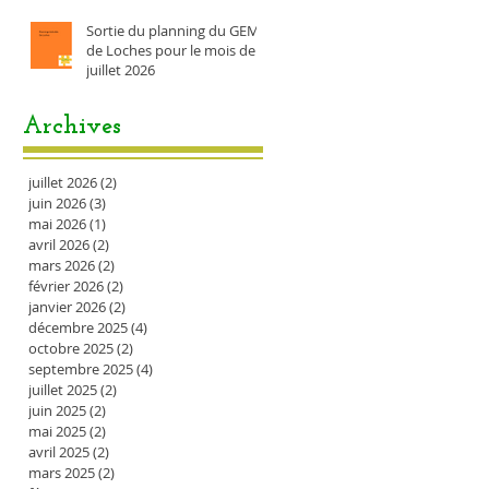
Sortie du planning du GEM
de Loches pour le mois de
juillet 2026
Archives
juillet 2026
(2)
2 posts
juin 2026
(3)
3 posts
mai 2026
(1)
1 post
avril 2026
(2)
2 posts
mars 2026
(2)
2 posts
février 2026
(2)
2 posts
janvier 2026
(2)
2 posts
décembre 2025
(4)
4 posts
octobre 2025
(2)
2 posts
septembre 2025
(4)
4 posts
juillet 2025
(2)
2 posts
juin 2025
(2)
2 posts
mai 2025
(2)
2 posts
avril 2025
(2)
2 posts
mars 2025
(2)
2 posts