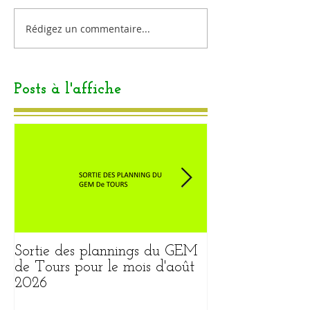
Rédigez un commentaire...
Posts à l'affiche
Sortie des plannings du GEM
Sortie du plann
de Tours pour le mois d'août
pour le mois ao
2026