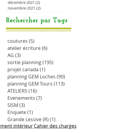
décembre 2021
(2)
2 posts
novembre 2021
(2)
2 posts
Rechercher par Tags
coutures
(5)
5 posts
atelier écriture
(6)
6 posts
AG
(3)
3 posts
sortie planning
(195)
195 posts
projet canada
(1)
1 post
planning GEM Loches
(90)
90 posts
planning GEM Tours
(113)
113 posts
ATELIERS
(16)
16 posts
Evenements
(7)
7 posts
SISM
(3)
3 posts
Enquete
(1)
1 post
Grande Lessive (R)
(1)
1 post
ment intérieur
Cahier des charges