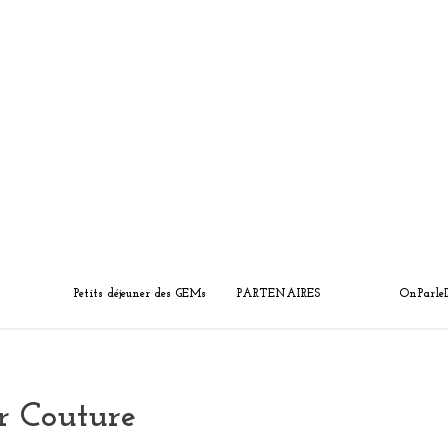
Petits déjeuner des GEMs
PARTENAIRES
OnParle
er Couture