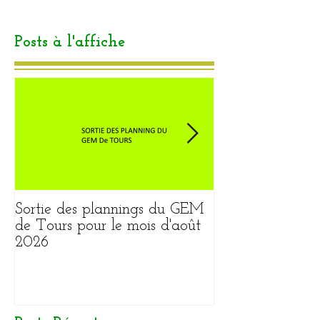
Posts à l'affiche
Sortie des plannings du GEM
Sortie du plann
de Tours pour le mois d'août
pour le mois ao
2026