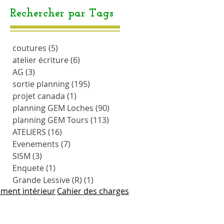
Rechercher par Tags
coutures
(5)
5 posts
atelier écriture
(6)
6 posts
AG
(3)
3 posts
sortie planning
(195)
195 posts
projet canada
(1)
1 post
planning GEM Loches
(90)
90 posts
planning GEM Tours
(113)
113 posts
ATELIERS
(16)
16 posts
Evenements
(7)
7 posts
SISM
(3)
3 posts
Enquete
(1)
1 post
Grande Lessive (R)
(1)
1 post
ment intérieur
Cahier des charges