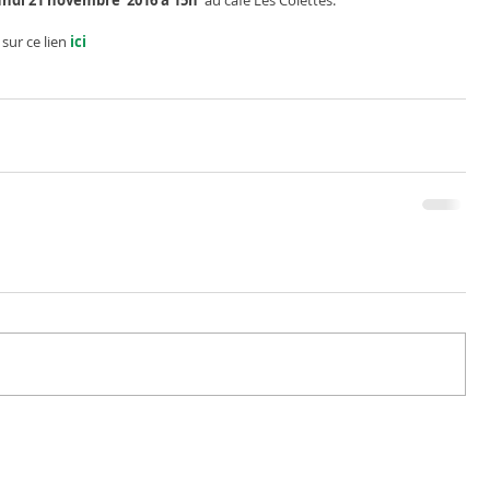
ndi 21 novembre  2016 à 15h
  au café Les Colettes.
 sur ce lien
 ici