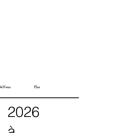
DeNous
Plus
2026
à