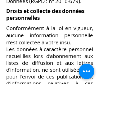
Données (RGPD : n°
2016-679)
.
Droits et collecte des données
personnelles
Conformément à la loi en vigueur,
aucune information personnelle
n’est collectée à votre insu.
Les données à caractère personnel
recueillies lors d’abonnement aux
listes de diffusion et aux lettres
d’information, ne sont utilisées que
pour l’envoi de ces publications et
d’informations relatives à ces
publications. Aucune information
personnelle n’est cédée à des tiers.
Conformément à la réglementation
européenne en vigueur, les
utilisateurs de
www.gem37.fr
disposent des droits suivants :