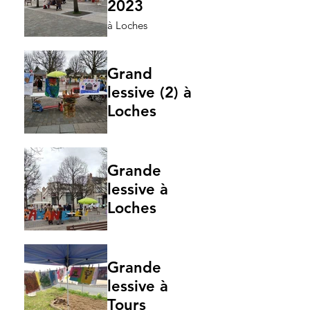
2023
à Loches
Grand
lessive (2) à
Loches
Grande
lessive à
Loches
Grande
lessive à
Tours