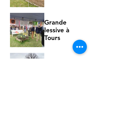
Grande
lessive à
Tours
Grande
lessive à
Loches
Grande
lessive à
Tours