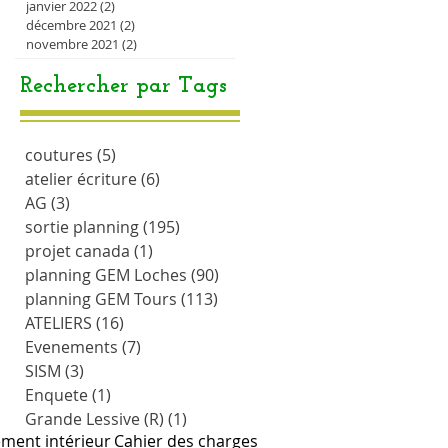
janvier 2022
(2)
2 posts
décembre 2021
(2)
2 posts
novembre 2021
(2)
2 posts
Rechercher par Tags
coutures
(5)
5 posts
atelier écriture
(6)
6 posts
AG
(3)
3 posts
sortie planning
(195)
195 posts
projet canada
(1)
1 post
planning GEM Loches
(90)
90 posts
planning GEM Tours
(113)
113 posts
ATELIERS
(16)
16 posts
Evenements
(7)
7 posts
SISM
(3)
3 posts
Enquete
(1)
1 post
Grande Lessive (R)
(1)
1 post
ment intérieur
Cahier des charges