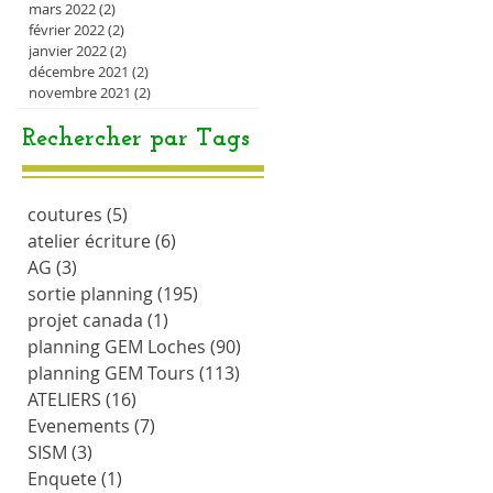
mars 2022
(2)
2 posts
février 2022
(2)
2 posts
janvier 2022
(2)
2 posts
décembre 2021
(2)
2 posts
novembre 2021
(2)
2 posts
Rechercher par Tags
coutures
(5)
5 posts
atelier écriture
(6)
6 posts
AG
(3)
3 posts
sortie planning
(195)
195 posts
projet canada
(1)
1 post
planning GEM Loches
(90)
90 posts
planning GEM Tours
(113)
113 posts
ATELIERS
(16)
16 posts
Evenements
(7)
7 posts
SISM
(3)
3 posts
Enquete
(1)
1 post