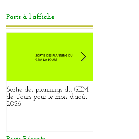
Posts à l'affiche
Sortie des plannings du GEM
Sortie du plann
de Tours pour le mois d'août
pour le mois ao
2026