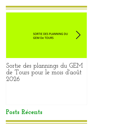
Sortie des plannings du GEM
Sortie du plann
de Tours pour le mois d'août
pour le mois ao
2026
Posts Récents