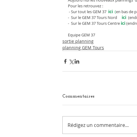
Aujourd'hui les nouveaux plannings  d
Pour les retrouvez :
 - Sur tout les GEM 37 
 ici 
 (
en bas de p
-  Sur le GEM 37 Tours Nord     
ici
  (end
-  Sur le GEM 37 Tours Centre
 ici 
(endro
Equipe GEM 37
sortie planning
planning GEM Tours
Commentaires
Rédigez un commentaire...