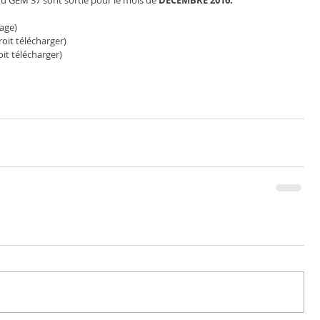
u GEM 37 sont sortie pour le mois de 
DECEMBRE 2016.
age)
roit télécharger)
it télécharger)