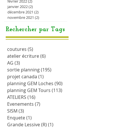
février 2022
(2)
2 posts
janvier 2022
(2)
2 posts
décembre 2021
(2)
2 posts
novembre 2021
(2)
2 posts
Rechercher par Tags
coutures
(5)
5 posts
atelier écriture
(6)
6 posts
AG
(3)
3 posts
sortie planning
(195)
195 posts
projet canada
(1)
1 post
planning GEM Loches
(90)
90 posts
planning GEM Tours
(113)
113 posts
ATELIERS
(16)
16 posts
Evenements
(7)
7 posts
SISM
(3)
3 posts
Enquete
(1)
1 post
Grande Lessive (R)
(1)
1 post