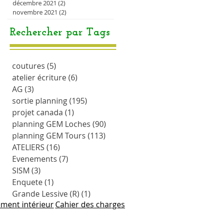
décembre 2021
(2)
2 posts
novembre 2021
(2)
2 posts
Rechercher par Tags
coutures
(5)
5 posts
atelier écriture
(6)
6 posts
AG
(3)
3 posts
sortie planning
(195)
195 posts
projet canada
(1)
1 post
planning GEM Loches
(90)
90 posts
planning GEM Tours
(113)
113 posts
ATELIERS
(16)
16 posts
Evenements
(7)
7 posts
SISM
(3)
3 posts
Enquete
(1)
1 post
Grande Lessive (R)
(1)
1 post
ment intérieur
Cahier des charges