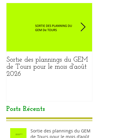
Sortie des plannings du GEM
Sortie du plann
de Tours pour le mois d'août
pour le mois ao
2026
Posts Récents
Sortie des plannings du GEM
de Tours pour le mois d'août