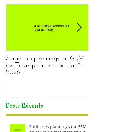
Sortie des plannings du GEM
Sortie du plann
de Tours pour le mois d'août
pour le mois ao
2026
Posts Récents
Sortie des plannings du GEM