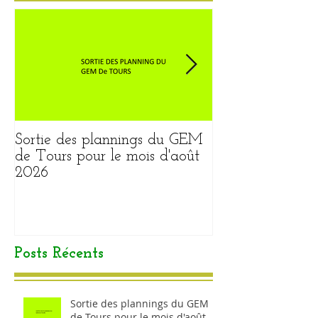
Sortie des plannings du GEM
Sortie du plann
de Tours pour le mois d'août
pour le mois ao
2026
Posts Récents
Sortie des plannings du GEM
de Tours pour le mois d'août